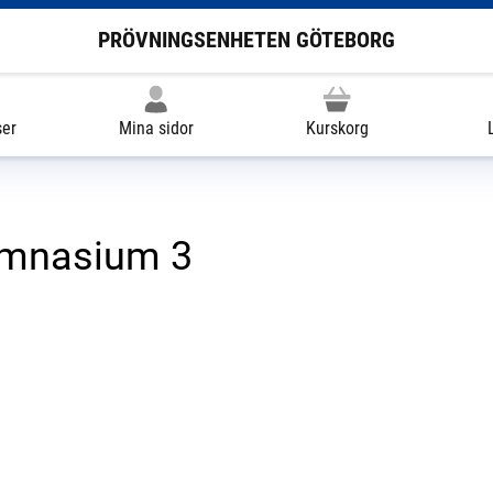
PRÖVNINGSENHETEN GÖTEBORG
ser
Mina sidor
Kurskorg
ymnasium 3
ill extern sida.)