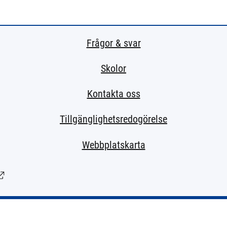
Frågor & svar
Skolor
Kontakta oss
Tillgänglighetsredogörelse
Webbplatskarta
änk till extern sida.)