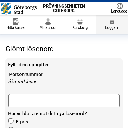
PRÖVNINGSENHETEN
GÖTEBORG
Language
Powered
Hitta kurser
Mina sidor
Kurskorg
Logga in
Glömt lösenord
Fyll i dina uppgifter
Personnummer
enligt följande mönster:
ååmmddnnnn
Hur vill du ta emot ditt nya lösenord?
E-post