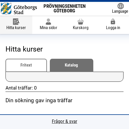
PRÖVNINGSENHETEN
GÖTEBORG
Language
Powered
Hitta kurser
Mina sidor
Kurskorg
Logga in
Hitta kurser
Fritext
Katalog
Antal träffar:
0
Din sökning gav inga träffar
don't click me
don't click me
Frågor & svar