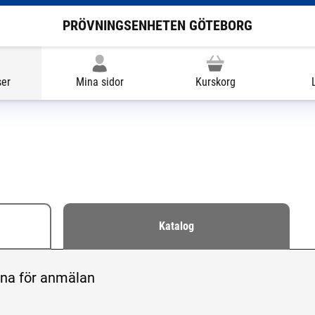
PRÖVNINGSENHETEN GÖTEBORG
ser
Mina sidor
Kurskorg
Katalog
r öppna för ansökan eller hela utbudet
pna för anmälan