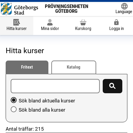
PRÖVNINGSENHETEN
GÖTEBORG
Language
Powered
Hitta kurser
Mina sidor
Kurskorg
Logga in
Hitta kurser
Fritext
Katalog
Ange sökord
Sök
Välj att söka bland aktuella kurser eller hela utbudet
Sök bland aktuella kurser
Sök bland alla kurser
Antal träffar:
215