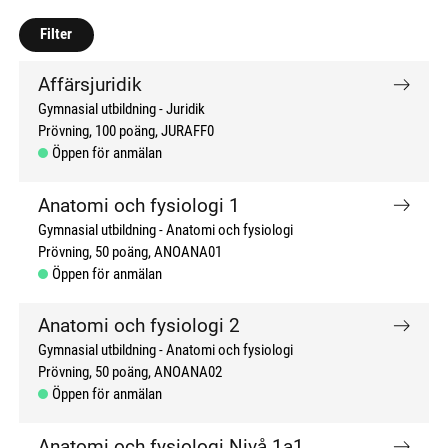
don't click me
don't click me
Filter
Affärsjuridik
Gymnasial utbildning
Juridik
Prövning
100 poäng
JURAFF0
Öppen för anmälan
Anatomi och fysiologi 1
Gymnasial utbildning
Anatomi och fysiologi
Prövning
50 poäng
ANOANA01
Öppen för anmälan
Anatomi och fysiologi 2
Gymnasial utbildning
Anatomi och fysiologi
Prövning
50 poäng
ANOANA02
Öppen för anmälan
Anatomi och fysiologi Nivå 1a1