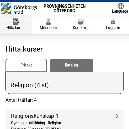
PRÖVNINGSENHETEN
GÖTEBORG
Language
Powered
Hitta kurser
Mina sidor
Kurskorg
Logga in
Hitta kurser
Fritext
Katalog
Religion (4 st)
Vald kategori:
Antal träffar:
4
don't click me
don't click me
Religionskunskap 1
Gymnasial utbildning
Religion